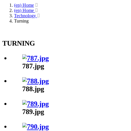
(en) Home
(en) Home
Technology
Turning
TURNING
787.jpg
788.jpg
789.jpg