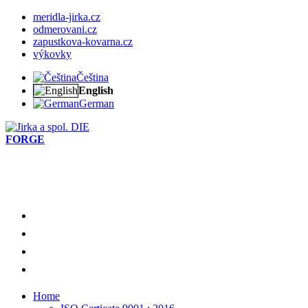
meridla-jirka.cz
odmerovani.cz
zapustkova-kovarna.cz
výkovky
Čeština
English
German
DIE
FORGE
meridla-jirka.cz
odmerovani.cz
zapustkova-kovarna.cz
výkovky
Home